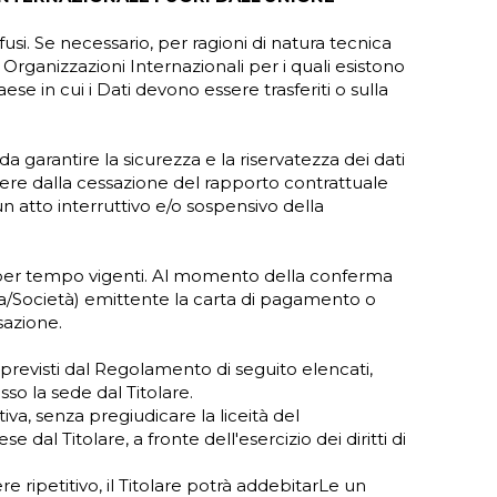
fusi. Se necessario, per ragioni di natura tecnica
 o Organizzazioni Internazionali per i quali esistono
e in cui i Dati devono essere trasferiti o sulla
 garantire la sicurezza e la riservatezza dei dati
rrere dalla cessazione del rapporto contrattuale
un atto interruttivo e/o sospensivo della
po per tempo vigenti. Al momento della conferma
nca/Società) emittente la carta di pagamento o
sazione.
ti previsti dal Regolamento di seguito elencati,
so la sede dal Titolare.
va, senza pregiudicare la liceità del
al Titolare, a fronte dell'esercizio dei diritti di
e ripetitivo, il Titolare potrà addebitarLe un