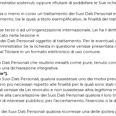
rativi sostenuti, oppure rifiutare di soddisfare le Sue richi
ia o meno in corso un trattamento dei Suoi Dati Personali e, 
mento, tra le quali, a titolo esemplificativo, le finalità del tr
se terzo o ad un’organizzazione internazionale, Lei ha il diri
cato nella Sezione 4.
a dei Dati Personali oggetto di trattamento. Per le eventuali 
inistrativi. Se la richiesta in questione venisse presentata 
dal Titolare in un formato elettronico di uso comune.
oi Dati Personali che risultino inesatti come pure, tenuto con
o una dichiarazione integrativa.
ìo”).
 Suoi Dati Personali, qualora sussistesse uno dei motivi previst
o più necessari rispetto alle finalità per le quali sono stati r
ali venisse da Lei revocato e non sussistesse altra legittima 
e alla cancellazione dei Suoi Dati Personali qualora il loro
 interesse pubblico, per l’accertamento, l’esercizio o la dife
 dei Suoi Dati Personali qualora ricorresse una delle ipotesi 