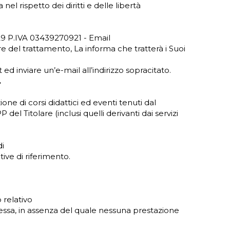
el rispetto dei diritti e delle libertà
929 P.IVA 03439270921 - Email
e del trattamento, La informa che tratterà i Suoi
t ed inviare un’e-mail all’indirizzo sopracitato.
.
zione di corsi didattici ed eventi tenuti dal
P del Titolare (inclusi quelli derivanti dai servizi
di
ive di riferimento.
 relativo
a stessa, in assenza del quale nessuna prestazione