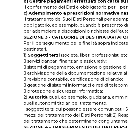
b) Gestire pagamenti effettuati con carte su
Il conferimento dei Dati è obbligatorio per il 
c) Adempimento a prescrizioni normative nazi
Il trattamento dei Suoi Dati Personali per adempi
obbligatorio, ad esempio, quando è prescritto dal
per adempiere a disposizioni o richieste dell'autor
SEZIONE 3 - CATEGORIE DI DESTINATARI AI 
Per il perseguimento delle finalità sopra indicat
destinatari.
1)
Soggetti terzi
(società, liberi professionisti e
 servizi bancari, finanziari e assicurativi;
 sistemi di pagamento, emissione o gestione di c
 archiviazione della documentazione relativa ai r
 revisione contabile, certificazione di bilancio;
 gestione di sistemi informatici e reti di tele
 protezione e sicurezza informatica;
2)
Autorità
quali, ad esempio, giudiziaria, amminis
quali autonomi titolari del trattamento.
I soggetti terzi cui possono essere comunicati i S
mezzi del trattamento dei Dati Personali; 2) Respo
del trattamento che determinano congiuntamente a
SEZIONE 4 - TRASFERIMENTO DEI DATI PER