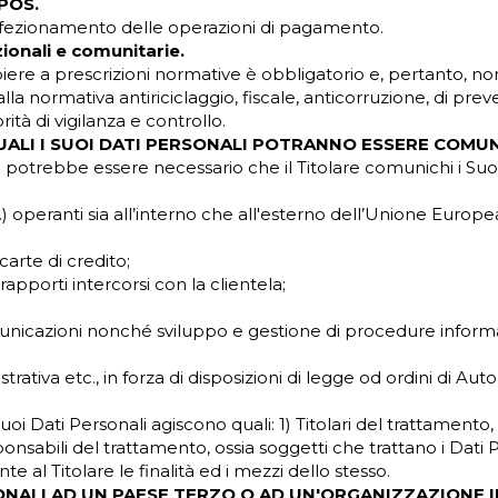
 POS.
perfezionamento delle operazioni di pagamento.
onali e comunitarie.
ere a prescrizioni normative è obbligatorio e, pertanto, non
la normativa antiriciclaggio, fiscale, anticorruzione, di prev
ità di vigilanza e controllo.
QUALI I SUOI DATI PERSONALI POTRANNO ESSERE COMUN
e potrebbe essere necessario che il Titolare comunichi i Suoi
tc.) operanti sia all’interno che all'esterno dell’Unione Europe
arte di credito;
apporti intercorsi con la clientela;
comunicazioni nonché sviluppo e gestione di procedure inform
trativa etc., in forza di disposizioni di legge od ordini di Aut
uoi Dati Personali agiscono quali: 1) Titolari del trattamento,
nsabili del trattamento, ossia soggetti che trattano i Dati P
l Titolare le finalità ed i mezzi dello stesso.
SONALI AD UN PAESE TERZO O AD UN'ORGANIZZAZIONE 