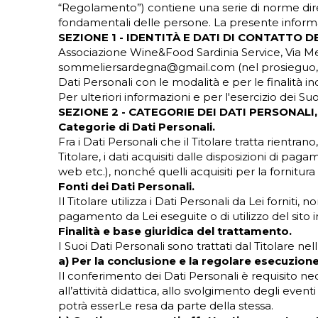
“Regolamento”) contiene una serie di norme dirette
fondamentali delle persone. La presente informat
SEZIONE 1 - IDENTITÀ E DATI DI CONTATTO 
Associazione Wine&Food Sardinia Service, Via Meu
sommeliersardegna@gmail.com (nel prosieguo, per b
Dati Personali con le modalità e per le finalità i
Per ulteriori informazioni e per l'esercizio dei Suo
SEZIONE 2 - CATEGORIE DEI DATI PERSONALI
Categorie di Dati Personali.
Fra i Dati Personali che il Titolare tratta rientrano
Titolare, i dati acquisiti dalle disposizioni di pagam
web etc.), nonché quelli acquisiti per la fornitura 
Fonti dei Dati Personali.
Il Titolare utilizza i Dati Personali da Lei fornit
pagamento da Lei eseguite o di utilizzo del sito i
Finalità e base giuridica del trattamento.
I Suoi Dati Personali sono trattati dal Titolare nel
a) Per la conclusione e la regolare esecuzione
Il conferimento dei Dati Personali è requisito ne
all’attività didattica, allo svolgimento degli even
potrà esserLe resa da parte della stessa.