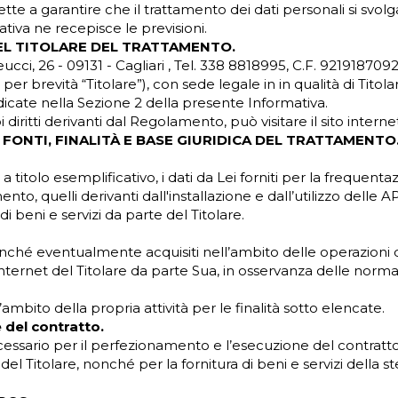
 a garantire che il trattamento dei dati personali si svolga n
iva ne recepisce le previsioni.
DEL TITOLARE DEL TRATTAMENTO.
cci, 26 - 09131 - Cagliari , Tel. 338 8818995, C.F. 92191870
revità “Titolare”), con sede legale in in qualità di Titolar
ndicate nella Sezione 2 della presente Informativa.
i diritti derivanti dal Regolamento, può visitare il sito interne
, FONTI, FINALITÀ E BASE GIURIDICA DEL TRATTAMENTO
, a titolo esemplificativo, i dati da Lei forniti per la frequenta
ento, quelli derivanti dall'installazione e dall’utilizzo delle AP
di beni e servizi da parte del Titolare.
i, nonché eventualmente acquisiti nell’ambito delle operazioni 
nternet del Titolare da parte Sua, in osservanza delle normat
l’ambito della propria attività per le finalità sotto elencate.
 del contratto.
cessario per il perfezionamento e l’esecuzione del contratto
ti del Titolare, nonché per la fornitura di beni e servizi dell