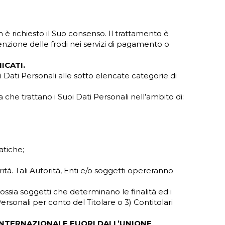
 è richiesto il Suo consenso. Il trattamento è
enzione delle frodi nei servizi di pagamento o
ICATI.
 Dati Personali alle sotto elencate categorie di
a che trattano i Suoi Dati Personali nell’ambito di:
atiche;
orità. Tali Autorità, Enti e/o soggetti opereranno
 ossia soggetti che determinano le finalità ed i
ersonali per conto del Titolare o 3) Contitolari
INTERNAZIONALE FUORI DALL’UNIONE