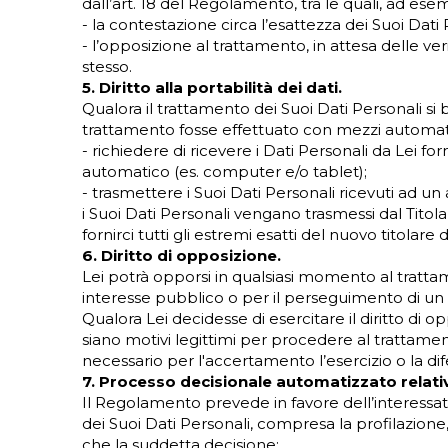
dall’art. 18 del Regolamento, tra le quali, ad ese
- la contestazione circa l’esattezza dei Suoi Dati P
- l’opposizione al trattamento, in attesa delle ve
stesso.
5. Diritto alla portabilità dei dati.
Qualora il trattamento dei Suoi Dati Personali si
trattamento fosse effettuato con mezzi automatiz
- richiedere di ricevere i Dati Personali da Lei fo
automatico (es. computer e/o tablet);
- trasmettere i Suoi Dati Personali ricevuti ad u
i Suoi Dati Personali vengano trasmessi dal Titol
fornirci tutti gli estremi esatti del nuovo titolar
6. Diritto di opposizione.
Lei potrà opporsi in qualsiasi momento al trattam
interesse pubblico o per il perseguimento di un in
Qualora Lei decidesse di esercitare il diritto di op
siano motivi legittimi per procedere al trattamento 
necessario per l'accertamento l’esercizio o la difes
7. Processo decisionale automatizzato relativ
Il Regolamento prevede in favore dell’interessa
dei Suoi Dati Personali, compresa la profilazione
che la suddetta decisione: