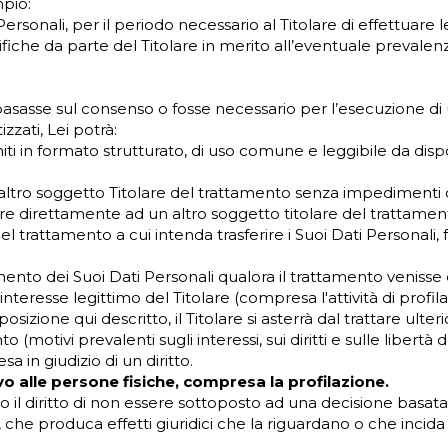
mpio:
ersonali, per il periodo necessario al Titolare di effettuare le
rifiche da parte del Titolare in merito all’eventuale prevalen
 basasse sul consenso o fosse necessario per l’esecuzione di 
zati, Lei potrà:
rniti in formato strutturato, di uso comune e leggibile da disp
n altro soggetto Titolare del trattamento senza impedimenti d
are direttamente ad un altro soggetto titolare del trattament
e del trattamento a cui intenda trasferire i Suoi Dati Personali
ento dei Suoi Dati Personali qualora il trattamento venisse ef
teresse legittimo del Titolare (compresa l'attività di profila
posizione qui descritto, il Titolare si asterrà dal trattare ul
(motivi prevalenti sugli interessi, sui diritti e sulle libertà 
a in giudizio di un diritto.
o alle persone fisiche, compresa la profilazione.
to il diritto di non essere sottoposto ad una decisione bas
, che produca effetti giuridici che la riguardano o che incid