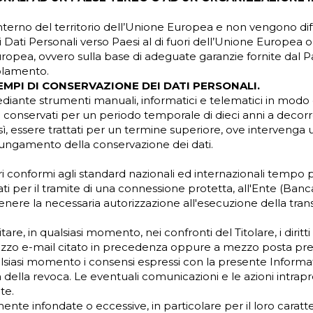
l’interno del territorio dell’Unione Europea e non vengono dif
 Suoi Dati Personali verso Paesi al di fuori dell’Unione Europea
pea, ovvero sulla base di adeguate garanzie fornite dal Paes
olamento.
EMPI DI CONSERVAZIONE DEI DATI PERSONALI.
diante strumenti manuali, informatici e telematici in modo da
ono conservati per un periodo temporale di dieci anni a deco
resì, essere trattati per un termine superiore, ove intervenga 
olungamento della conservazione dei dati.
curi conformi agli standard nazionali ed internazionali tem
ati per il tramite di una connessione protetta, all'Ente (Ba
tenere la necessaria autorizzazione all'esecuzione della tran
tare, in qualsiasi momento, nei confronti del Titolare, i dirit
dirizzo e-mail citato in precedenza oppure a mezzo posta pres
lsiasi momento i consensi espressi con la presente Informati
la revoca. Le eventuali comunicazioni e le azioni intraprese d
te.
ente infondate o eccessive, in particolare per il loro caratter